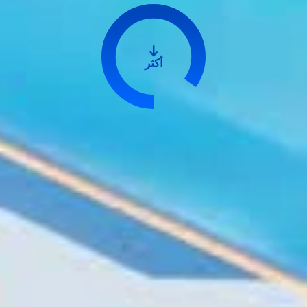

أكثر