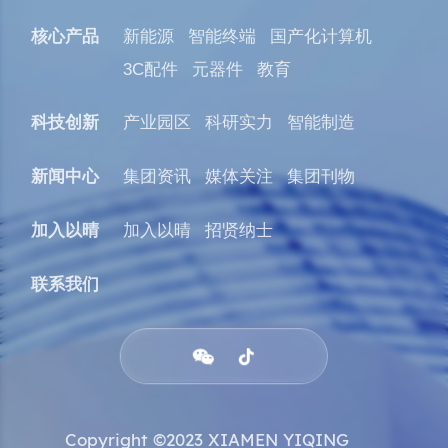
核心产品
新能源
智能终端
国产化计算机
3C配件
元器件
教育
科技创新
产业园区
科研实力
智能制造
新闻中心
集团资讯
媒体关注
集团刊物
加入以晴
加入以晴
招贤纳士
联系我们


Copyright ©2023 XIAMEN YIQING