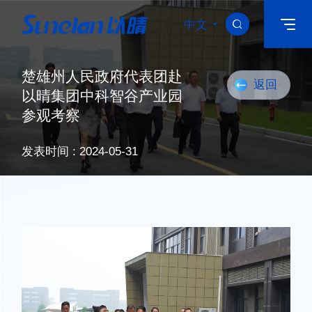
中文

楚雄州人民政府代表团赴
返回

以晴集团中科智谷产业园
首页
参观考察
关于以晴
发表时间 : 2024-05-31
核心产品
科技创新
新闻中心
加入以晴