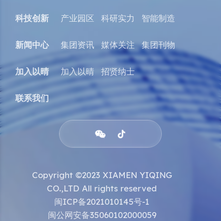
科技创新
产业园区
科研实力
智能制造
新闻中心
集团资讯
媒体关注
集团刊物
加入以晴
加入以晴
招贤纳士
联系我们


Copyright ©2023 XIAMEN YIQING
CO.,LTD All rights reserved
闽ICP备2021010145号-1
闽公网安备35060102000059