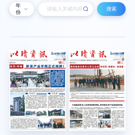
年
搜索

联系我们

份
2024
2023
2022