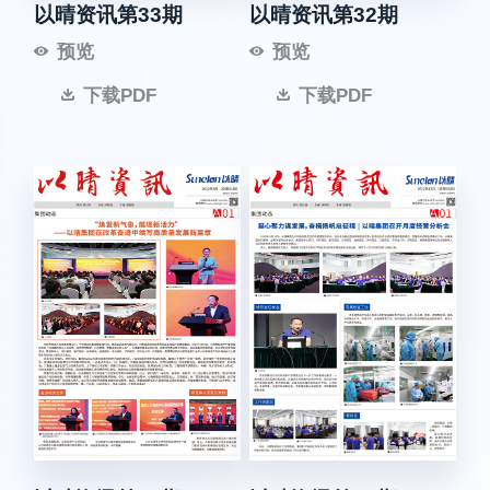
以晴资讯第33期
以晴资讯第32期
预览
预览


下载PDF
下载PDF

