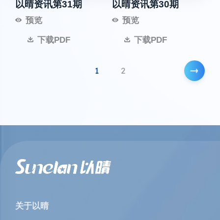
以晴资讯第31期
以晴资讯第30期
预览
预览


下载PDF
下载PDF


1
2

关于以晴