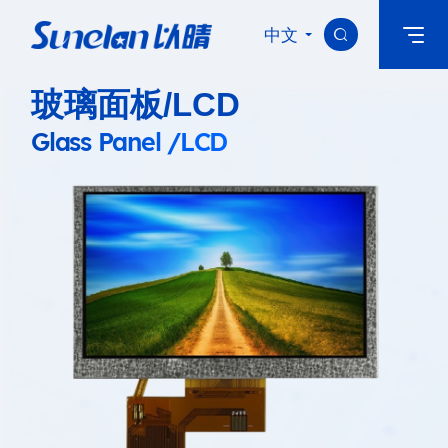
中文

玻璃面板/LCD
Glass Panel /LCD
首页
关于以晴
核心产品
科技创新
新闻中心
加入以晴