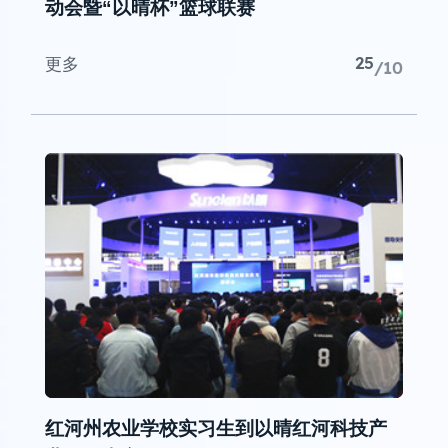
动会暨“以晴杯”篮球联赛
25
更多
/10
红河州农业学校实习生到以晴红河科技产