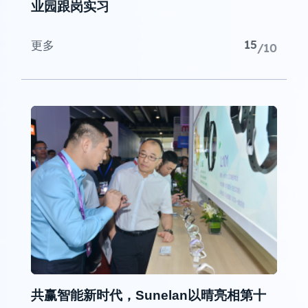
业园跟岗实习
15
更多
/10
共赢智能新时代，Sunelan以晴亮相第十