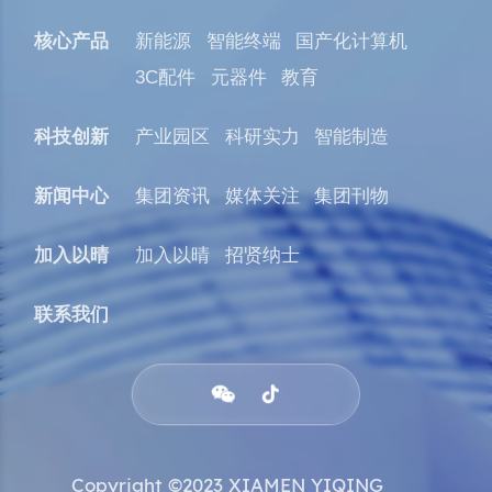
核心产品
新能源
智能终端
国产化计算机
3C配件
元器件
教育
科技创新
产业园区
科研实力
智能制造
新闻中心
集团资讯
媒体关注
集团刊物
加入以晴
加入以晴
招贤纳士
联系我们


Copyright ©2023 XIAMEN YIQING