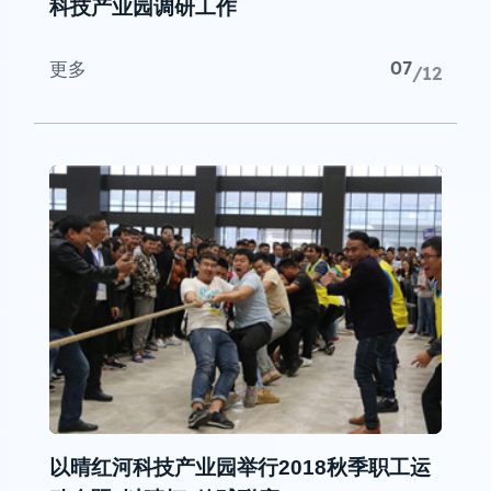
科技产业园调研工作
07
更多
/12
以晴红河科技产业园举行2018秋季职工运