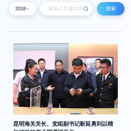
2018
搜索

联系我们

2026
2025
2024
2023
2020
2019
2018
2017
2016
昆明海关关长、党组副书记靳延勇到以晴